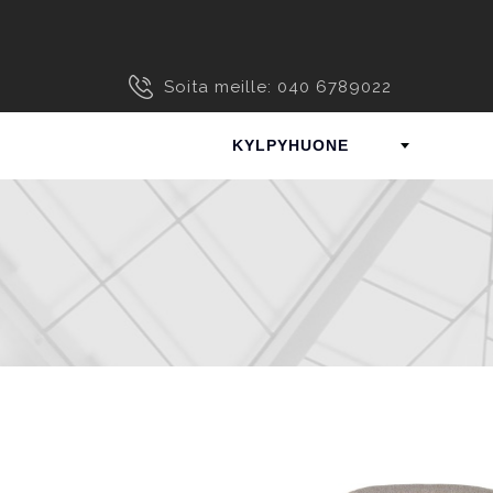
Soita meille: 040 6789022
KYLPYHUONE