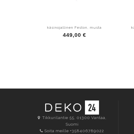
käsinojallinen Feston, musta
k
449,00 €
Tikkurilantie 55, 01300
Vantaa
,
Suomi
Soita meille
+358406789022