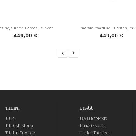
äsinojallinen Feston, ruskea
matala baarituoli Feston, mu
449,00 €
449,00 €
TILINI
LISÄÄ
Tilini
Tavaramerkit
Tilaushistoria
Tarjouksessa
Tilatut Tuotteet
Uudet Tuotteet