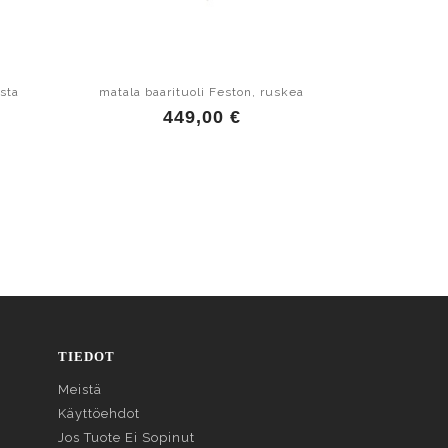
sta
matala baarituoli Feston, ruskea
baarit
449,00 €
TIEDOT
Meistä
Käyttöehdot
Jos Tuote Ei Sopinut