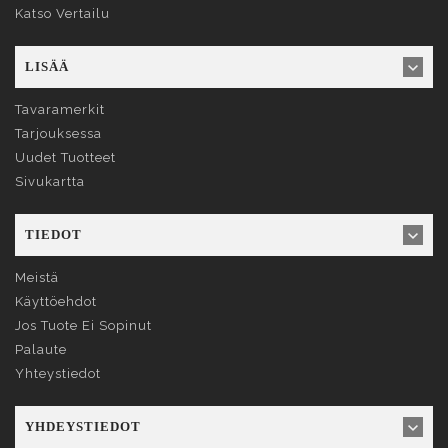
Katso Vertailu
LISÄÄ
Tavaramerkit
Tarjouksessa
Uudet Tuotteet
Sivukartta
TIEDOT
Meistä
Käyttöehdot
Jos Tuote Ei Sopinut
Palaute
Yhteystiedot
YHDEYSTIEDOT