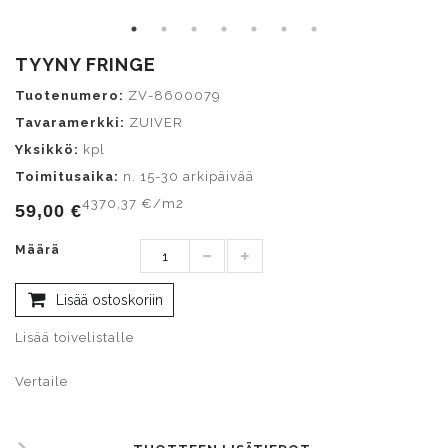
TYYNY FRINGE
Tuotenumero:
ZV-8600079
Tavaramerkki:
ZUIVER
Yksikkö:
kpl
Toimitusaika:
n. 15-30 arkipäivää
4370,37 €/m2
59,00 €
Määrä
Lisää ostoskoriin
Lisää toivelistalle
Vertaile