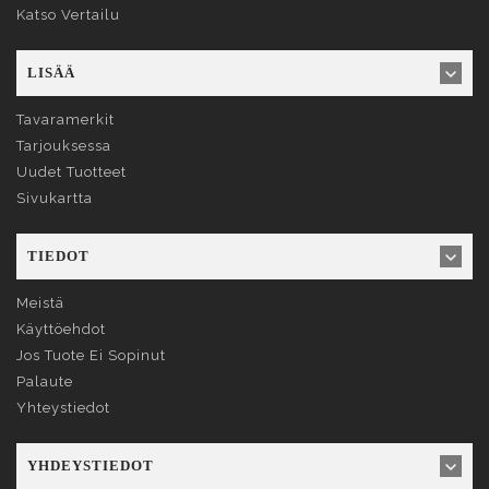
Katso Vertailu
LISÄÄ
Tavaramerkit
Tarjouksessa
Uudet Tuotteet
Sivukartta
TIEDOT
Meistä
Käyttöehdot
Jos Tuote Ei Sopinut
Palaute
Yhteystiedot
YHDEYSTIEDOT