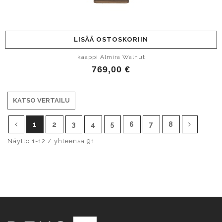
LISÄÄ OSTOSKORIIN
kaappi Almira Walnut
769,00 €
KATSO VERTAILU
1
2
3
4
5
6
7
8
Näyttö 1-12 / yhteensä 91